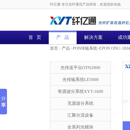
纤亿通-专注光纤通讯产品研发，欢迎您的光临
首 页
产 品
解决方案
成功
首页
产品
PON传输系统
EPON ONU
1RJ4
>
>
>
>
光传送平台OTN2800
光传输系统LE5000
有源波分系统XYT-1600
无源波分系统
汇聚分流设备
全系列光模块