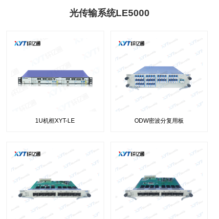
光传输系统LE5000
1U机框XYT-LE
ODW密波分复用板