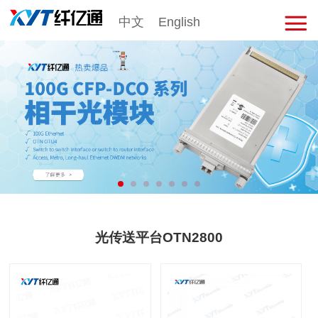
中文
English
击
展
开
菜
单
光传送平台OTN2800