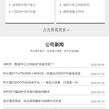
运营商大客户接入
城市小区之间的EOC
CWDM+OEO方案
网络搭建之PON
点击查看更多 »
公司新闻
纤亿通于客户，到达客户满意，终于社会贡献
AI时代，数据中心之间如何“高速互联”？
2026-08-06
纤亿通XYT-OTN2800-Ⅰ-M2H20｜轻量化200GOTN落地优选
2026-07-24
纤亿通100GOTN光传送平台｜一体化大容量，打造新一代骨干传输底座
2026-07-20
光纤到户偏远村庄光衰问题如何解决
2025-06-13
波分通信系统：站点类型解析与组网方式全览
2025-06-13