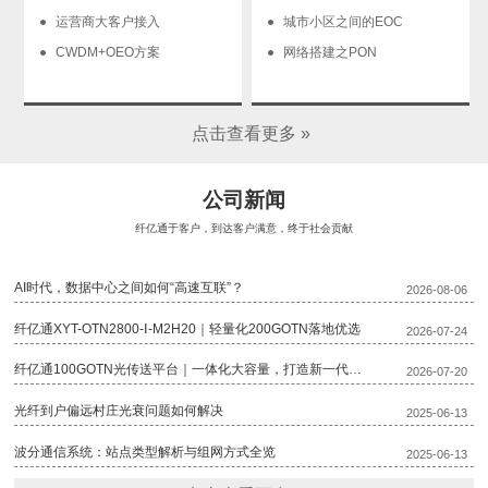
运营商大客户接入
城市小区之间的EOC
CWDM+OEO方案
网络搭建之PON
点击查看更多 »
公司新闻
纤亿通于客户，到达客户满意，终于社会贡献
AI时代，数据中心之间如何“高速互联”？
2026-08-06
纤亿通XYT-OTN2800-Ⅰ-M2H20｜轻量化200GOTN落地优选
2026-07-24
纤亿通100GOTN光传送平台｜一体化大容量，打造新一代骨干传输底座
2026-07-20
光纤到户偏远村庄光衰问题如何解决
2025-06-13
波分通信系统：站点类型解析与组网方式全览
2025-06-13