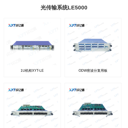
光传输系统LE5000
1U机框XYT-LE
ODW密波分复用板