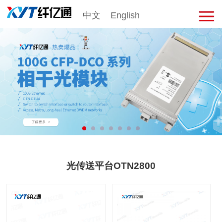
中文
English
击
展
开
菜
单
光传送平台OTN2800