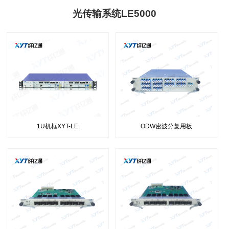
光传输系统LE5000
1U机框XYT-LE
ODW密波分复用板