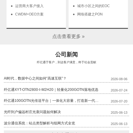
运营商大客户接入
城市小区之间的EOC
CWDM+OEO方案
网络搭建之PON
点击查看更多 »
公司新闻
纤亿通于客户，到达客户满意，终于社会贡献
AI时代，数据中心之间如何“高速互联”？
2026-08-06
纤亿通XYT-OTN2800-Ⅰ-M2H20｜轻量化200GOTN落地优选
2026-07-24
纤亿通100GOTN光传送平台｜一体化大容量，打造新一代骨干传输底座
2026-07-20
光纤到户偏远村庄光衰问题如何解决
2025-06-13
波分通信系统：站点类型解析与组网方式全览
2025-06-13