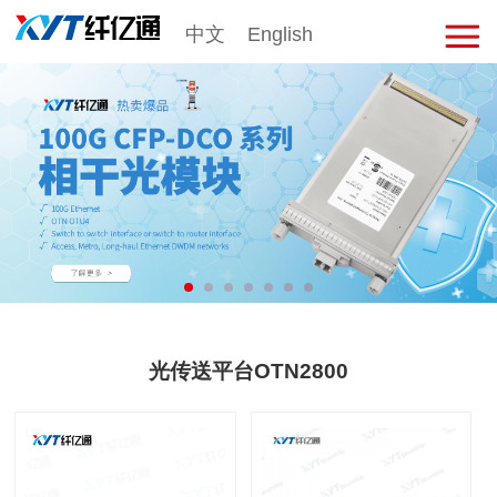
中文
English
击
展
开
菜
单
光传送平台OTN2800