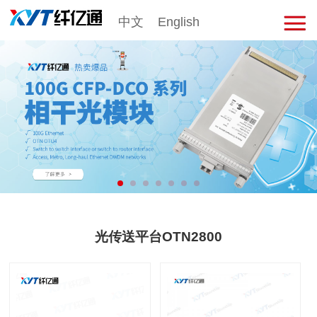
中文
English
击
展
开
菜
单
光传送平台OTN2800