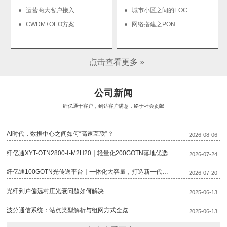
运营商大客户接入
城市小区之间的EOC
CWDM+OEO方案
网络搭建之PON
点击查看更多 »
公司新闻
纤亿通于客户，到达客户满意，终于社会贡献
AI时代，数据中心之间如何“高速互联”？
2026-08-06
纤亿通XYT-OTN2800-Ⅰ-M2H20｜轻量化200GOTN落地优选
2026-07-24
纤亿通100GOTN光传送平台｜一体化大容量，打造新一代骨干传输底座
2026-07-20
光纤到户偏远村庄光衰问题如何解决
2025-06-13
波分通信系统：站点类型解析与组网方式全览
2025-06-13