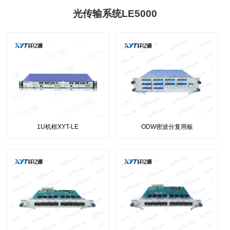
光传输系统LE5000
1U机框XYT-LE
ODW密波分复用板