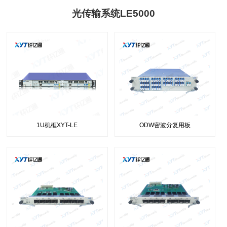
光传输系统LE5000
1U机框XYT-LE
ODW密波分复用板