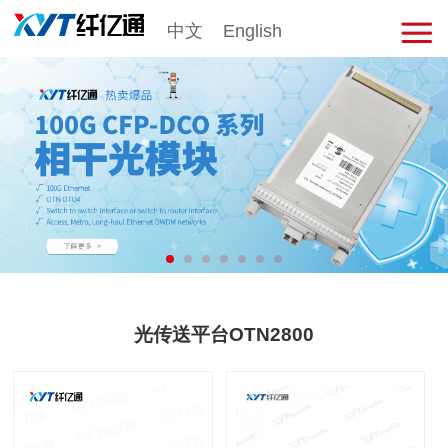
中文
English
击
展
开
菜
单
光传送平台OTN2800