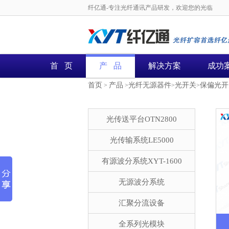
纤亿通-专注光纤通讯产品研发，欢迎您的光临
首 页
产 品
解决方案
成功
首页
产品
光纤无源器件
光开关
保偏光开
>
>
>
>
光传送平台OTN2800
光传输系统LE5000
有源波分系统XYT-1600
无源波分系统
汇聚分流设备
全系列光模块