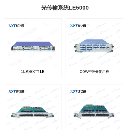
光传输系统LE5000
1U机框XYT-LE
ODW密波分复用板