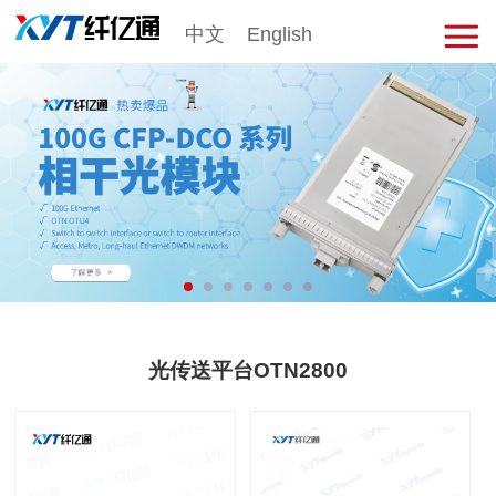
中文
English
击
展
开
菜
单
光传送平台OTN2800