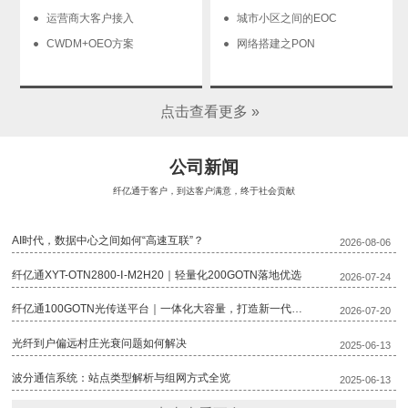
运营商大客户接入
城市小区之间的EOC
CWDM+OEO方案
网络搭建之PON
点击查看更多 »
公司新闻
纤亿通于客户，到达客户满意，终于社会贡献
AI时代，数据中心之间如何“高速互联”？
2026-08-06
纤亿通XYT-OTN2800-Ⅰ-M2H20｜轻量化200GOTN落地优选
2026-07-24
纤亿通100GOTN光传送平台｜一体化大容量，打造新一代骨干传输底座
2026-07-20
光纤到户偏远村庄光衰问题如何解决
2025-06-13
波分通信系统：站点类型解析与组网方式全览
2025-06-13