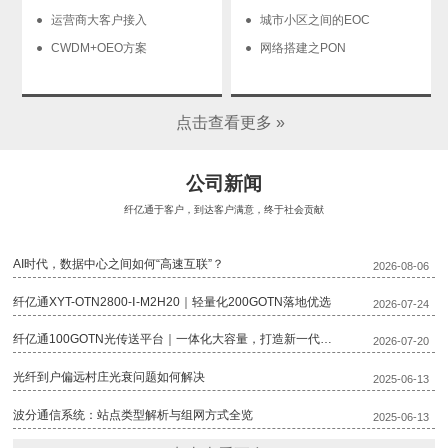
运营商大客户接入
城市小区之间的EOC
CWDM+OEO方案
网络搭建之PON
点击查看更多 »
公司新闻
纤亿通于客户，到达客户满意，终于社会贡献
AI时代，数据中心之间如何“高速互联”？
2026-08-06
纤亿通XYT-OTN2800-Ⅰ-M2H20｜轻量化200GOTN落地优选
2026-07-24
纤亿通100GOTN光传送平台｜一体化大容量，打造新一代骨干传输底座
2026-07-20
光纤到户偏远村庄光衰问题如何解决
2025-06-13
波分通信系统：站点类型解析与组网方式全览
2025-06-13