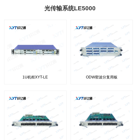
光传输系统LE5000
1U机框XYT-LE
ODW密波分复用板