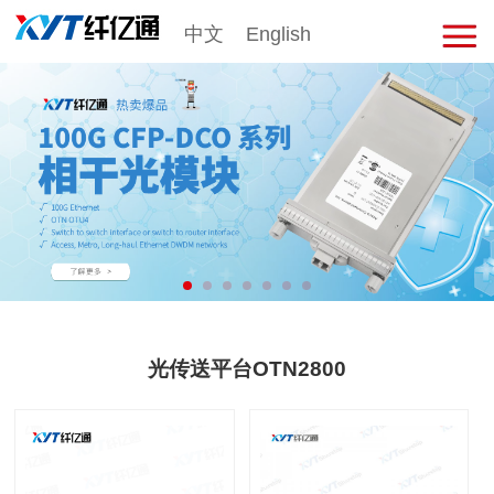
中文
English
击
展
开
菜
单
光传送平台OTN2800