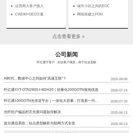
运营商大客户接入
城市小区之间的EOC
CWDM+OEO方案
网络搭建之PON
点击查看更多 »
公司新闻
纤亿通于客户，到达客户满意，终于社会贡献
AI时代，数据中心之间如何“高速互联”？
2026-08-06
纤亿通XYT-OTN2800-Ⅰ-M2H20｜轻量化200GOTN落地优选
2026-07-24
纤亿通100GOTN光传送平台｜一体化大容量，打造新一代骨干传输底座
2026-07-20
光纤到户偏远村庄光衰问题如何解决
2025-06-13
波分通信系统：站点类型解析与组网方式全览
2025-06-13