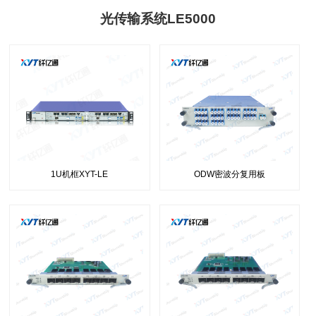
光传输系统LE5000
1U机框XYT-LE
ODW密波分复用板