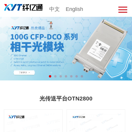
中文
English
击
展
开
菜
单
光传送平台OTN2800